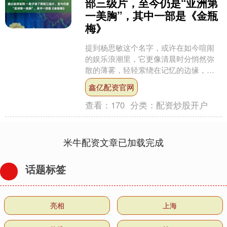
部三级片，至今仍是“亚洲第
一美胸”，其中一部是《金瓶
梅》
提到杨思敏这个名字，或许在如今喧闹
的娱乐浪潮里，它更像清晨时分悄然弥
散的薄雾，轻轻萦绕在记忆的边缘，带
着几分模糊的疏离感，不常被人主动提
鑫亿配资官网
起。可一旦我们回溯那段定....
查看：
170
分类：
配资炒股开户
米牛配资文章已加载完成
话题标签
亮相
上海