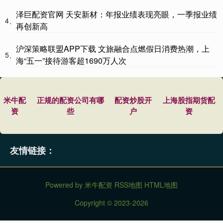
泽巨配资官网 天安新材：年报业绩表现亮眼，一季报业绩
4、
再创新高
沪深策略联盟APP下载 文旅融合点燃假日消费热潮，上
5、
海“五一”接待游客超1690万人次
米牛配
正规的配资公司有哪
配资炒股开
上海股指期货配
资
些
户
资
友情链接：
Powered by
米牛配资
RSS地图
HTML地图
Copyright
© 2023-2026