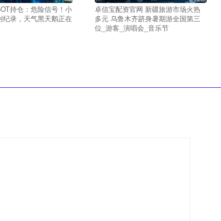
BOT持仓：危险信号！小
卓信宝配资官网 新疆旅游市场火热
创纪录，天气黑天鹅正在
多元 乌鲁木齐跻身暑期游全国第三
位_游客_演唱会_音乐节