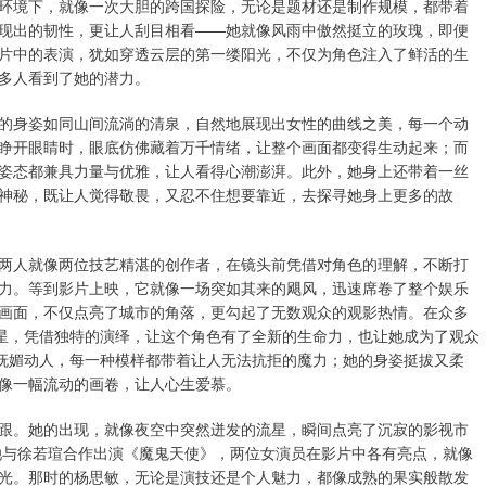
环境下，就像一次大胆的跨国探险，无论是题材还是制作规模，都带着
现出的韧性，更让人刮目相看——她就像风雨中傲然挺立的玫瑰，即便
片中的表演，犹如穿透云层的第一缕阳光，不仅为角色注入了鲜活的生
多人看到了她的潜力。
的身姿如同山间流淌的清泉，自然地展现出女性的曲线之美，每一个动
睁开眼睛时，眼底仿佛藏着万千情绪，让整个画面都变得生动起来；而
姿态都兼具力量与优雅，让人看得心潮澎湃。此外，她身上还带着一丝
神秘，既让人觉得敬畏，又忍不住想要靠近，去探寻她身上更多的故
两人就像两位技艺精湛的创作者，在镜头前凭借对角色的理解，不断打
力。等到影片上映，它就像一场突如其来的飓风，迅速席卷了整个娱乐
画面，不仅点亮了城市的角落，更勾起了无数观众的观影热情。在众多
的星，凭借独特的演绎，让这个角色有了全新的生命力，也让她成为了观众
而妩媚动人，每一种模样都带着让人无法抗拒的魔力；她的身姿挺拔又柔
像一幅流动的画卷，让人心生爱慕。
跟。她的出现，就像夜空中突然迸发的流星，瞬间点亮了沉寂的影视市
，她与徐若瑄合作出演《魔鬼天使》，两位女演员在影片中各有亮点，就像
光。那时的杨思敏，无论是演技还是个人魅力，都像成熟的果实般散发