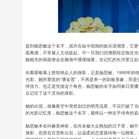
提到杨思敏这个名字，或许在如今喧闹的娱乐浪潮里，它更
疏离感，不常被人主动提起。可一旦我们回溯那段定格在光
她相关的画面便会在脑海中缓缓铺展，在记忆的长河里泛起
你看那银幕上曾惊艳众人的身影，正是杨思敏。1995年
光彩。她所塑造的“潘金莲”，不再是单一的刻板形象，而
绎张力。也正是凭借这个角色，杨思敏的名字如同春日里骤
众记住了这个灵动的身影。
她的出现，就像夜空中突然划过的明亮流星，不仅打破了当
的光影记忆里，杨思敏这个名字，最终以一种近乎传奇的姿
杨思敏本名叫麻美神奈，在尚未被大众熟知的日子里，她不
身影，也曾在百货柜台后，以温柔的态度接待每一位顾客。