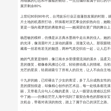
用细腻的心思和不服输的韧劲，一点点编织着属于自己的小
展开剩余80%
上世纪80到90年代，台湾娱乐行业正值蓬勃发展的时期
片土地的机遇所打动，怀揣着对演艺事业的炽热向往，她毅
更是一场向着梦想的勇敢奔赴——她渴望在更广阔的舞台上
杨思敏的模样，仿佛是从古典水墨画中走出来的佳人。她的
的光泽，像清晨叶片上滚动的露珠，清澈又动人。那双眼睛
藏着一丝若有若无的魅惑，两种气质交织在一起，让人忍不
她的气质更是独特，像江南水乡里缓缓流淌的溪水，温柔又
意的微笑，都像春风拂过心弦，轻轻撩动着人的情绪。当初
光芒的星辰，轻易就吸引了所有人的目光，让人不由自主地
十九岁的她，已经褪去了少女的青涩，多了几分成熟女性的
意的摆拍痕迹，却像精心创作的艺术品，每一处线条都充满
丽，又带着几分勾人心魄的柔美，让人一眼望去便难以忘怀
中了她——仿佛在茫茫人海中找到了最契合角色的那枚珍宝
次机会，带着对表演的热忱，踏上了属于自己的演艺之路。