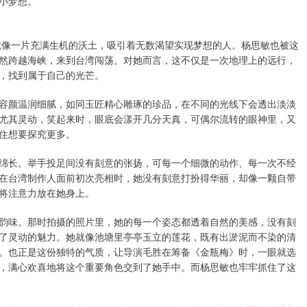
小梦想。
，就像一片充满生机的沃土，吸引着无数渴望实现梦想的人。杨思敏也被这
然跨越海峡，来到台湾闯荡。对她而言，这不仅是一次地理上的远行，
，找到属于自己的光芒。
容颜温润细腻，如同玉匠精心雕琢的珍品，在不同的光线下会透出淡淡
尤其灵动，笑起来时，眼底会漾开几分天真，可偶尔流转的眼神里，又
住想要探究更多。
绵长。举手投足间没有刻意的张扬，可每一个细微的动作、每一次不经
在台湾制作人面前初次亮相时，她没有刻意打扮得华丽，却像一颗自带
将注意力放在她身上。
韵味。那时拍摄的照片里，她的每一个姿态都透着自然的美感，没有刻
了灵动的魅力。她就像池塘里亭亭玉立的莲花，既有出淤泥而不染的清
。也正是这份独特的气质，让导演毛胜在筹备《金瓶梅》时，一眼就选
，满心欢喜地将这个重要角色交到了她手中。而杨思敏也牢牢抓住了这