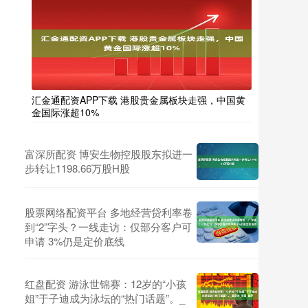
汇金通配资APP下载 港股贵金属板块走强，中国黄
金国际涨超10%
富深所配资 博安生物控股股东拟进一
步转让1198.66万股H股
股票网络配资平台 多地经营贷利率卷
到“2”字头？一线走访：仅部分客户可
申请 3%仍是定价底线
红盘配资 游泳世锦赛：12岁的“小孩
姐”于子迪成为泳坛的“热门话题”。_