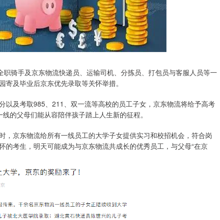
全职骑手及京东物流快递员、运输司机、分拣员、打包员与客服人员等一
园寄及毕业后京东优先录取等关怀举措。
及考取985、211、双一流等高校的员工子女，京东物流将给予高考
一线的父母们能从容陪伴孩子踏上人生新的征程。
时，京东物流给所有一线员工的大学子女提供实习和校招机会，符合岗
怀的考生，明天可能成为与京东物流共成长的优秀员工，与父母“在京