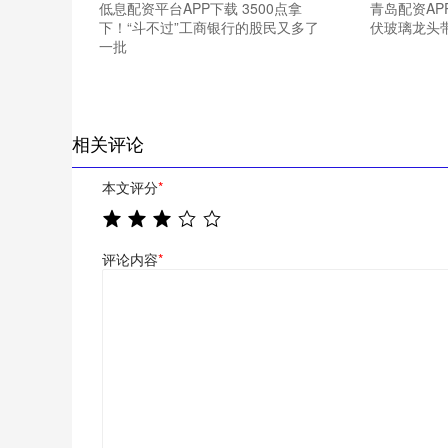
低息配资平台APP下载 3500点拿
青岛配资AP
下！“斗不过”工商银行的股民又多了
伏玻璃龙头带
一批
相关评论
本文评分
*
评论内容
*