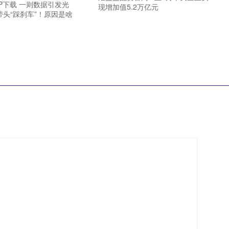
P下载 一则数据引发光
现增加值5.2万亿元
头“踩刹车”！原因是啥