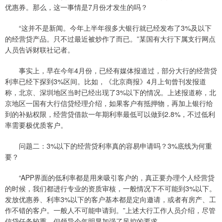
优惠券。那么，这一事情是7月份才发生的吗？
“这并不是新闻。今年上半年很多大银行就已经发布了3%及以下
的经营贷产品。只不过最近被炒作了而已。”某国有大行下属支行网点
人员告诉财联社记者。
事实上，早在今年4月份，已经有媒体报道过，部分大行的经营贷
利率已经下探到3%区间。比如，《北京商报》4月上旬曾刊发报道
称，北京、深圳地区当时已经出现了3%以下的情况。上述报道称，北
京地区一国有大行信贷经理介绍，如果客户有抵押物，再加上银行给
到的补贴权限，经营贷借款一年期利率最低可以做到2.8%，不过低利
率需要极优质客户。
问题二：3%以下的经营贷利率真的容易申请吗？3%底线为何重
要？
“APP界面的低利率都是用来吸引客户的，真正要办理个人经营贷
的时候，我们都进行专业的资质审核，一般情况下不可能到3%以下。
发放优惠券、利率3%以下的客户基本都是定向邀请，或者有房产、工
作不错的客户。一般人不可能申请到。”上述大行工作人员介绍，尽管
信贷任务较重，但领导今年明显加强了风控的要求。