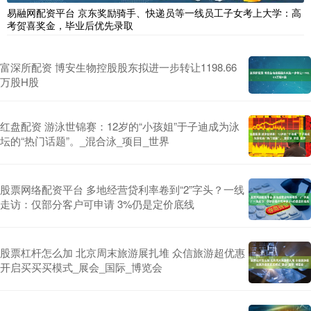
易融网配资平台 京东奖励骑手、快递员等一线员工子女考上大学：高
考贺喜奖金，毕业后优先录取
富深所配资 博安生物控股股东拟进一步转让1198.66
万股H股
红盘配资 游泳世锦赛：12岁的“小孩姐”于子迪成为泳
坛的“热门话题”。_混合泳_项目_世界
股票网络配资平台 多地经营贷利率卷到“2”字头？一线
走访：仅部分客户可申请 3%仍是定价底线
股票杠杆怎么加 北京周末旅游展扎堆 众信旅游超优惠
开启买买买模式_展会_国际_博览会