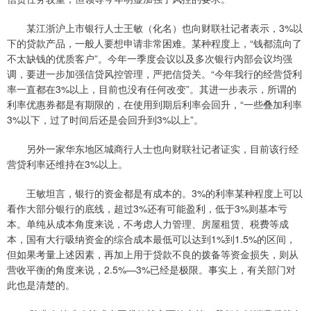
某江浙沪上市银行人士王敏（化名）也向财联社记者表示，3%以
下的贷款产品，一般人要想申请非常困难。某种程度上，“钱都流向了
不太缺钱的优质客户”。今年一季度会议以及多次银行内部会议均强
调，要进一步加强信贷风控管理，严把信贷关。“今年我行的经营贷利
率一直都在3%以上，目前也没有任何改变”。其进一步表示，所谓的
利率优惠券都是有期限的，在使用到期后利率会回升，“一些叠加利率
3%以下，过了时间后还是会回升到3%以上”。
另外一家华东地区城商行人士也向财联社记者证实，目前该行经
营贷利率还维持在3%以上。
王敏坦言，银行的资金都是有成本的。3%的利率某种程度上可以
看作大部分银行的底线，超过3%还有可能盈利，低于3%则基本亏
本。单纯从成本角度来说，不考虑人力管理、房屋租赁、税费等成
本，国有大行吸纳资金的综合成本最低可以达到1%到1.5%的区间，
但如果考量上述因素，再加上用于贷款不良的拨备等资金损失，则从
营收平衡的角度来说，2.5%—3%已经是极限。事实上，有关部门对
此也是清楚的。