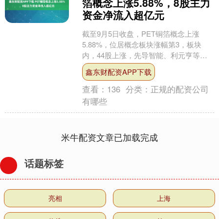
箔概念上涨5.88%，8股主力
资金净流入超亿元
截至9月5日收盘，PET铜箔概念上涨
5.88%，位居概念板块涨幅第3，板块
内，44股上涨，先导智能、利元亨等
20%涨停，英联股份、洁美科技、沃格光
鑫东财配资APP下载
电等涨停，隆扬....
查看：
136
分类：
正规的配资公司
有哪些
米牛配资文章已加载完成
话题标签
亮相
上海