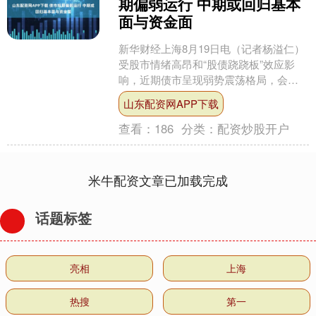
期偏弱运行 中期或回归基本
面与资金面
新华财经上海8月19日电（记者杨溢仁）
受股市情绪高昂和“股债跷跷板”效应影
响，近期债市呈现弱势震荡格局，会否
迎来“牛熊切换”？业内人士认为，7月经
山东配资网APP下载
济和金融数据依....
查看：
186
分类：
配资炒股开户
米牛配资文章已加载完成
话题标签
亮相
上海
热搜
第一