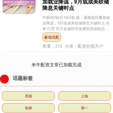
加就业降温，9月或成美联储
降息关键时点
中新经纬6月19日电 题：通胀隐忧叠加就
业降温，9月或成美联储降息关键时点 作
者 白雪 东方金诚研究发展部高级副总监
6月18日，美联储宣布联邦基金利率的目
豪瑞优配
标区....
查看：
213
分类：
配资炒股开户
米牛配资文章已加载完成
话题标签
亮相
上海
热搜
第一