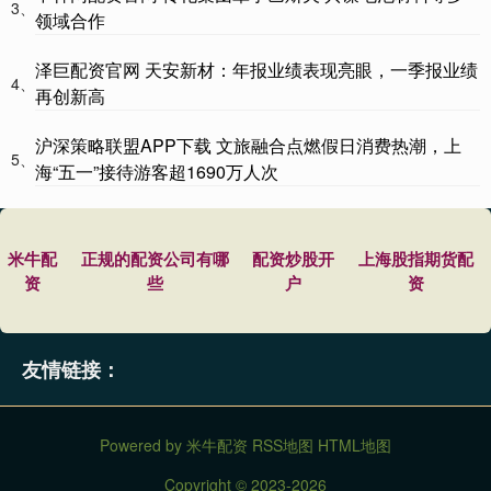
3、
领域合作
泽巨配资官网 天安新材：年报业绩表现亮眼，一季报业绩
4、
再创新高
沪深策略联盟APP下载 文旅融合点燃假日消费热潮，上
5、
海“五一”接待游客超1690万人次
米牛配
正规的配资公司有哪
配资炒股开
上海股指期货配
资
些
户
资
友情链接：
Powered by
米牛配资
RSS地图
HTML地图
Copyright
© 2023-2026