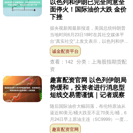
以色列和伊朗已完全同意全
面停火！国际油价大跌 金价
下挫
据央视新闻最新报道，美国总统特朗普
当地时间6月23日18时在其社交媒体平
台“真实社交”上发文表示，以色列和伊朗
已同意全面停火。 特朗普发文时间为美
诚金配资平台
国东部时间23....
查看：
142
分类：
上海股指期货配
资
趣富配资官网 以色列伊朗局
势缓和，投资者进行消息型
短线交易需谨慎｜记者观察
随后国际油价大幅回落，布伦特原油从
逼近80美元/桶大跌至不足70美元/桶，6
月24日早上原油主连（SC9999）一度跌
停，跌幅9%，部分做多的投资者面临着
趣富配资官网
爆仓的....