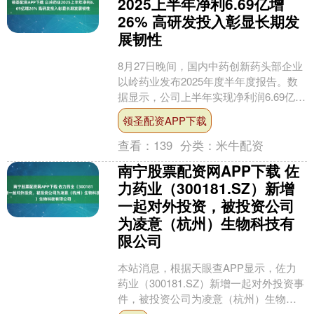
2025上半年净利6.69亿增
26% 高研发投入彰显长期发
展韧性
8月27日晚间，国内中药创新药头部企业
以岭药业发布2025年度半年度报告。数
据显示，公司上半年实现净利润6.69亿
元，同比增长26.03%；经营性现金流同
领圣配资APP下载
比激增....
查看：
139
分类：
米牛配资
南宁股票配资网APP下载 佐
力药业（300181.SZ）新增
一起对外投资，被投资公司
为凌意（杭州）生物科技有
限公司
本站消息，根据天眼查APP显示，佐力
药业（300181.SZ）新增一起对外投资事
件，被投资公司为凌意（杭州）生物科
技有限公司，法定代表人林卿，投资占