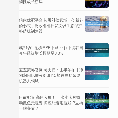
韧性成长密码
信康优配平台 拓展补偿领域、创新补
偿形式，财政部部长发文谈生态保护
补偿机制建设
成都劲牛配资APP下载 亚行下调韩国
今年经济增长预期至0.8%
五五策略官网 格力博：上半年扣非净
利润同比增长31.91% 加速布局智能
机器人领域
目前配资 高瓴入局！ 一张小卡片撬
动数亿元融资 闪魂能否用游戏IP重构
卡牌赛道？