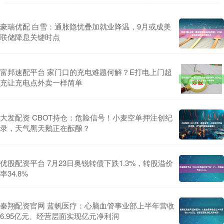
豪瑞优配 白雪：通胀隐忧叠加就业降温，9月或成美
联储降息关键时点
富邦速配平台 家门口的充电难题何解？E打电上门超
充让充电点外卖一样简单
大发配资 CBOT持仓：危险信号！小麦空单押注创纪
录，天气黑天鹅正在酝酿？
优股配资平台 7月23日奥锐转债下跌1.3%，转股溢价
率34.8%
秦翔配资官网 蓝帆医疗：心脑血管事业部上半年营收
6.95亿元、经营层面实现亿元净利润