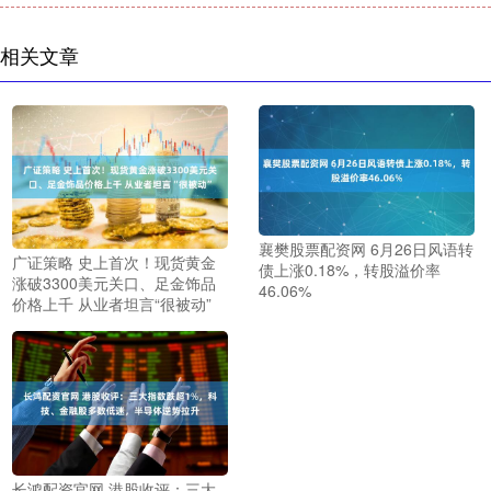
相关文章
襄樊股票配资网 6月26日风语转
广证策略 史上首次！现货黄金
债上涨0.18%，转股溢价率
涨破3300美元关口、足金饰品
46.06%
价格上千 从业者坦言“很被动”
长鸿配资官网 港股收评：三大