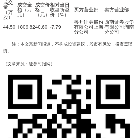
成交
成交金
成交价
相对当日
量
额（万
格
收盘折溢
买方营业部
卖方营业部
（万
元）
（元）
价（%）
股）
粤开证券股份
西南证券股份
44.50
1806.82
40.60
-7.79
有限公司上海
有限公司湖南
分公司
分公司
注：本文系新闻报道，不构成投资建议，股市有风险，投资需谨
慎。
（文章来源：证券时报网）