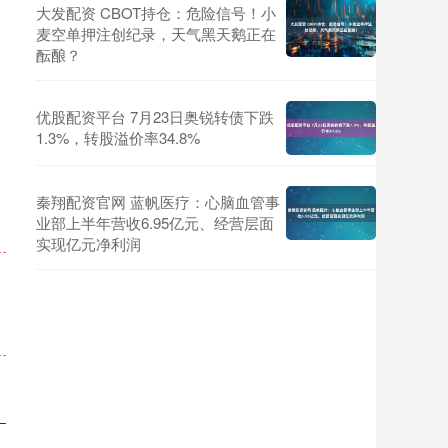
大发配资 CBOT持仓：危险信号！小
麦空单押注创纪录，天气黑天鹅正在
酝酿？
优股配资平台 7月23日奥锐转债下跌
1.3%，转股溢价率34.8%
秦翔配资官网 蓝帆医疗：心脑血管事
业部上半年营收6.95亿元、经营层面
实现亿元净利润