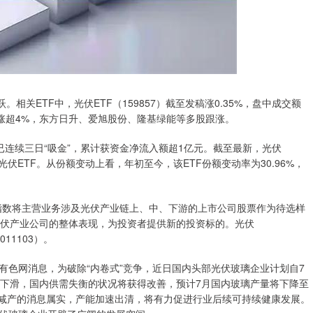
关ETF中，光伏ETF（159857）截至发稿涨0.35%，盘中成交额
份涨超4%，东方日升、爱旭股份、隆基绿能等多股跟涨。
）已连续三日“吸金”，累计获资金净流入额超1亿元。截至最新，光伏
的光伏ETF。从份额变动上看，年初至今，该ETF份额变动率为30.96%，
该指数将主营业务涉及光伏产业链上、中、下游的上市公司股票作为待选样
光伏产业公司的整体表现，为投资者提供新的投资标的。光伏
011103）。
网消息，为破除“内卷式”竞争，近日国内头部光伏玻璃企业计划自7
速下滑，国内供需失衡的状况将获得改善，预计7月国内玻璃产量将下降至
业减产的消息属实，产能加速出清，将有力促进行业后续可持续健康发展。