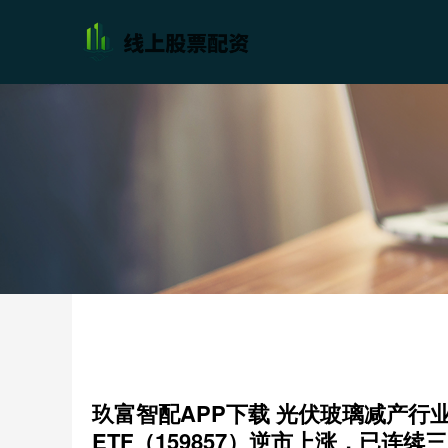
玖富智配APP下载 光伏玻璃减产行
ETF（159857）逆市上涨，已连续三