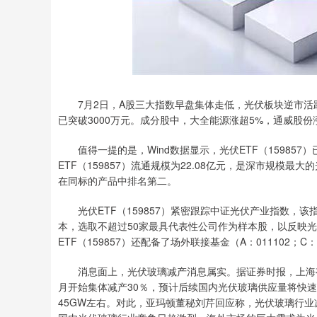
7月2日，A股三大指数早盘集体走低，光伏板块逆市活跃。相
已突破3000万元。成分股中，大全能源涨超5%，通威股
值得一提的是，Wind数据显示，光伏ETF（159857
ETF（159857）流通规模为22.08亿元，是深市规模最大
在同标的产品中排名第二。
光伏ETF（159857）紧密跟踪中证光伏产业指数，
本，选取不超过50家最具代表性公司作为样本股，以反映
ETF（159857）还配备了场外联接基金（A：011102；C：
消息面上，光伏玻璃减产消息属实。据证券时报，上海有色
月开始集体减产30％，预计后续国内光伏玻璃供应量将快
45GW左右。对此，亚玛顿董秘刘芹回应称，光伏玻璃行