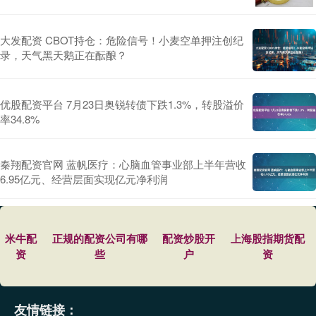
大发配资 CBOT持仓：危险信号！小麦空单押注创纪
录，天气黑天鹅正在酝酿？
优股配资平台 7月23日奥锐转债下跌1.3%，转股溢价
率34.8%
秦翔配资官网 蓝帆医疗：心脑血管事业部上半年营收
6.95亿元、经营层面实现亿元净利润
米牛配
正规的配资公司有哪
配资炒股开
上海股指期货配
资
些
户
资
友情链接：