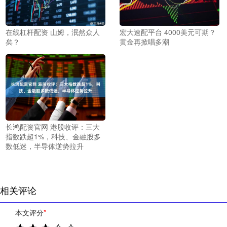
在线杠杆配资 山姆，泯然众人
宏大速配平台 4000美元可期？
矣？
黄金再掀唱多潮
长鸿配资官网 港股收评：三大
指数跌超1%，科技、金融股多
数低迷，半导体逆势拉升
相关评论
本文评分
*