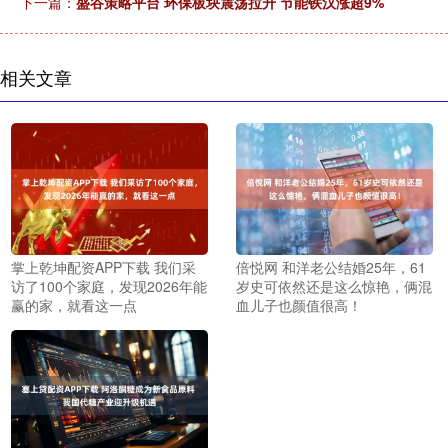
下一篇：
盛谷策略平台 环保板块震荡拉升 节能铁汉涨超9%
相关文章
掌上乾坤配资APP下载 我们采
倍悦网 和洋老公结婚25年，61
访了100个家庭，发现2026年能
岁史可依然还是这么惊艳，俩混
赢的家，就看这一点
血儿子也颜值很高！