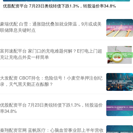
优股配资平台 7月23日奥锐转债下跌1.3%，转股溢价率34.8%
豪瑞优配 白雪：通胀隐忧叠加就业降温，9月或成美
联储降息关键时点
富邦速配平台 家门口的充电难题何解？E打电上门超
充让充电点外卖一样简单
大发配资 CBOT持仓：危险信号！小麦空单押注创纪
录，天气黑天鹅正在酝酿？
优股配资平台 7月23日奥锐转债下跌1.3%，转股溢价
率34.8%
秦翔配资官网 蓝帆医疗：心脑血管事业部上半年营收