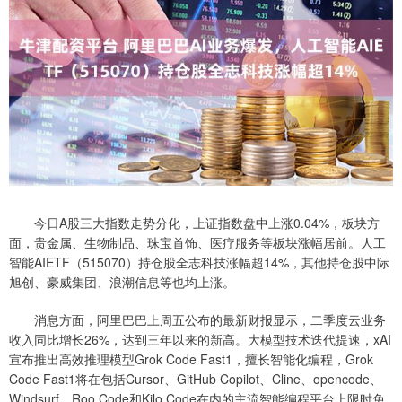
今日A股三大指数走势分化，上证指数盘中上涨0.04%，板块方
面，贵金属、生物制品、珠宝首饰、医疗服务等板块涨幅居前。人工
智能AIETF（515070）持仓股全志科技涨幅超14%，其他持仓股中际
旭创、豪威集团、浪潮信息等也均上涨。
消息方面，阿里巴巴上周五公布的最新财报显示，二季度云业务
收入同比增长26%，达到三年以来的新高。大模型技术迭代提速，xAI
宣布推出高效推理模型Grok Code Fast1，擅长智能化编程，Grok
Code Fast1将在包括Cursor、GitHub Copilot、Cline、opencode、
Windsurf、Roo Code和Kilo Code在内的主流智能编程平台上限时免